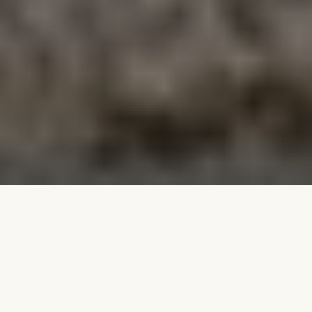
Ako je verovati Wikipediji: Bicikl je
kopneno prevozno sredstvo na dva
točka koje pokreće vozač svojom
snagom pomoću pedala.