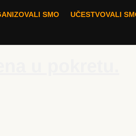
ANIZOVALI SMO
UČESTVOVALI SM
na u pokretu.