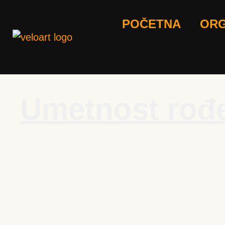
POČETNA
ORG
Umetnost rođe