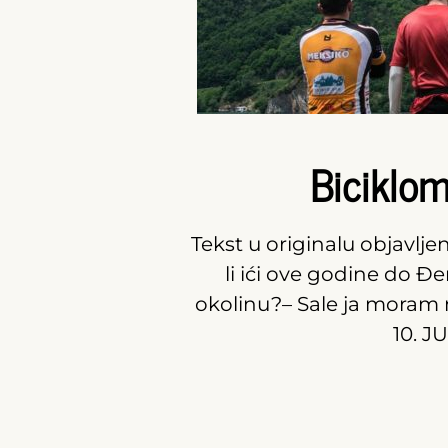
Biciklo
Tekst u originalu objavlj
li ići ove godine do
okolinu?– Sale ja moram
10. J