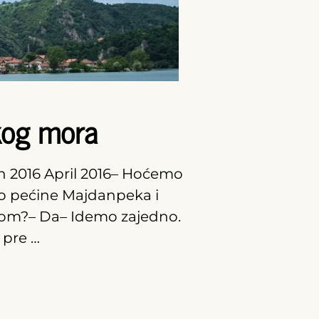
kog mora
un 2016 April 2016– Hoćemo
o pećine Majdanpeka i
lom?– Da– Idemo zajedno.
 pre …